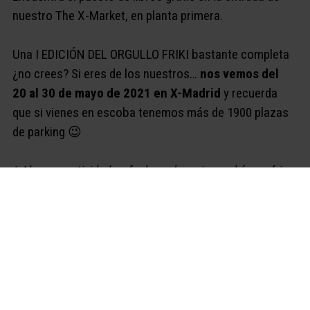
nuestro The X-Market, en planta primera.
Una I EDICIÓN DEL ORGULLO FRIKI bastante completa
¿no crees? Si eres de los nuestros…
nos vemos del
20 al 30 de mayo de 2021 en X-Madrid
y recuerda
que si vienes en escoba tenemos más de 1900 plazas
de parking 😉
* Algunas actividades, fechas y horarios podrían sufrir
modificaciones.