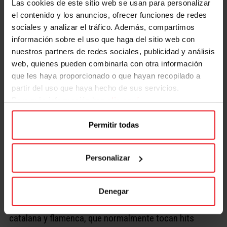
Las cookies de este sitio web se usan para personalizar
12:45h y de 13:00h a 13:45h,
en nuestra plaza exterior
el contenido y los anuncios, ofrecer funciones de redes
cubierta.
sociales y analizar el tráfico. Además, compartimos
Laura Pastor
información sobre el uso que haga del sitio web con
nuestros partners de redes sociales, publicidad y análisis
Cantante y actriz de doblaje. Al oir su voz seguro que
web, quienes pueden combinarla con otra información
te resulta muy familiar, ya que Laura es quién pone la
que les haya proporcionado o que hayan recopilado a
voz de Hermione Granger de Harry Potter y de Anna
partir del uso que haya hecho de sus servicios.
de Frozen. Las mejores canciones de las películas
Para más información haz
clic aquí
Disney interpretadas por Laura te dejarán con la boca
Permitir todas
abierta.
¿Cuándo y dónde?
Domingo 30 de mayo de 12:00h a
12:45h y de 13:00h a 13:45h
, en nuestra plaza exterior
Personalizar
cubierta.
Los Desmadraos
Denegar
Los Desmadraos Rumba son un grupo de rumba
catalana y flamenca, que normalmente tocan hits