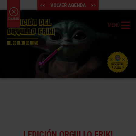
<<
VOLVER AGENDA
>>
MENÚ
I EDICIÓN ORGULLO FRIKI