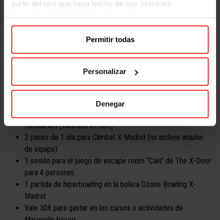
partir del uso que haya hecho de sus servicios.
para 4 personas.
Para más información haz
clic aquí
1 partida de hiperbowling en la bolera Ozone Bowling X-
Madrid
Permitir todas
2 horas con matrícula y calcetines incluidos en Ongravity.
Individual Adulto
Personalizar
1 caja Smartbox X-Madrid (valorada en 49,90€)
100€ para gastar en la tienda de X-Madrid a elección del
ganador (1 única tienda).
Denegar
Comida o cena para dos personas en Sublime World
Restaurant (valorada en 60€)
2 pases de 1 día para Climbat X-Madrid (no incluye alquiler
de equipo)
1 sesión para el juego de escape room “Cain” de The X-Door
para 4 personas.
1 partida de hiperbowling en la bolera Ozone Bowling X-
Madrid
Vale 30€ para gastar en los cursos o actividades de
Marepolis buceo.