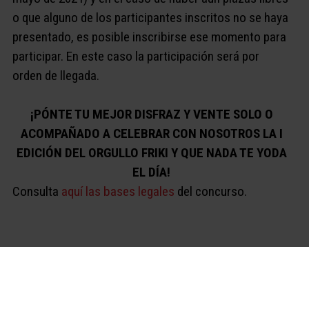
o que alguno de los participantes inscritos no se haya
presentado, es posible inscribirse ese momento para
participar. En este caso la participación será por
orden de llegada.
¡PÓNTE TU MEJOR DISFRAZ Y VENTE SOLO O
ACOMPAÑADO A CELEBRAR CON NOSOTROS LA I
EDICIÓN DEL ORGULLO FRIKI Y QUE NADA TE YODA
EL DÍA!
Consulta
aquí las bases legales
del concurso.