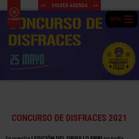
<<
VOLVER AGENDA
>>
MENÚ
CONCURSO DE DISFRACES 2021
En nuestra
I EDICIÓN DEL ORGULLO FRIKI
no podía