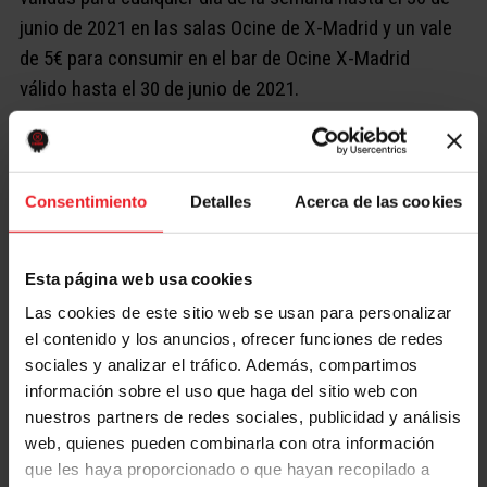
junio de 2021 en las salas Ocine de X-Madrid y un vale
de 5€ para consumir en el bar de Ocine X-Madrid
válido hasta el 30 de junio de 2021.
Habrá un jurado compuesto por representantes de la
gerencia de X- Madrid, de REINO de juguetes y de la
agencia organizadora. El jurado elegirá a
un ganador
Consentimiento
Detalles
Acerca de las cookies
de cada categoría
, habiendo un total de cuatro
ganadores. Los ganadores obtendrán como premio:
Individual Infantil
Esta página web usa cookies
1 caja Smartbox X-Madrid (valorada en 49,90€)
Las cookies de este sitio web se usan para personalizar
100€ para gastar en la tienda de X-Madrid a elección del
el contenido y los anuncios, ofrecer funciones de redes
ganador (1 única tienda).
sociales y analizar el tráfico. Además, compartimos
Comida o cena para dos personas en Sublime World
información sobre el uso que haga del sitio web con
Restaurant (valorada en 60€)
nuestros partners de redes sociales, publicidad y análisis
2 pases de 1 día para Climbat X-Madrid (no incluye alquiler
web, quienes pueden combinarla con otra información
de equipo)
que les haya proporcionado o que hayan recopilado a
1 sesión para el juego de escape room “Cain” de The X-Door