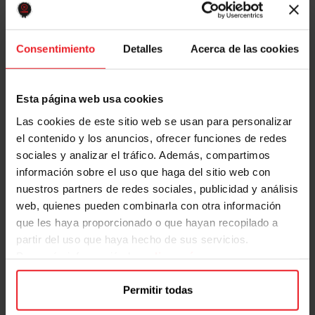
Para los que aún no lo sepáis (aunque a estas alturas
deberíais 😜) el Día del Orgullo Friki o geek es una
festividad internacional que se celebra anualmente
Consentimiento
Detalles
Acerca de las cookies
cada 25 de mayo, esta fecha no está elegida al azar, ya
que fue un 25 de mayo, pero de 1977 cuando se
estrenó en los cines ‘Una nueva esperanza’ la primera
Esta página web usa cookies
entrega de la saga Star Wars. Y como en X somos muy
Las cookies de este sitio web se usan para personalizar
frikis, frikis de todo, frikis de Harry Potter, frikis de los
el contenido y los anuncios, ofrecer funciones de redes
sociales y analizar el tráfico. Además, compartimos
comics, de Funko, frikis de las motos, frikis de Dragon
información sobre el uso que haga del sitio web con
Ball, del buceo y del surf, frikis de la moda, frikis de la
nuestros partners de redes sociales, publicidad y análisis
buena comida, frikis del cine… no podíamos no
web, quienes pueden combinarla con otra información
celebrar este día y ya contamos con tres increíbles
que les haya proporcionado o que hayan recopilado a
ediciones a nuestras espaldas.
partir del uso que haya hecho de sus servicios.
Para más información haz
clic aquí
¿CUÁNDO?
Permitir todas
· Del 23 al 25 de mayo de 2025.