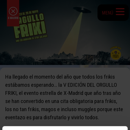
MENÚ
Ha llegado el momento del año que todos los frikis
estábamos esperando… la V EDICIÓN DEL ORGULLO
FRIKI, el evento estrella de X-Madrid que año tras año
se han convertido en una cita obligatoria para frikis,
los no tan frikis, magos e incluso muggles porque este
eventazo es para disfrutarlo y vivirlo todos.