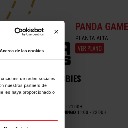
PANDA GAM
PLANTA ALTA
VER PLANO
Acerca de las cookies
GIFT AND HOBBIES
 funciones de redes sociales
con nuestros partners de
ue les haya proporcionado o
HORARIOS
LUNES A JUEVES
12:00 - 21:00H
VIERNES, SÁBADO, DOMINGO
11:00 - 22:00H
INFO Y CONTACTO