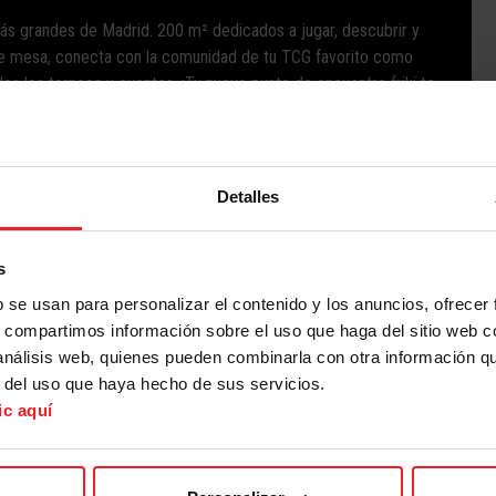
ás grandes de Madrid. 200 m² dedicados a jugar, descubrir y
de mesa, conecta con la comunidad de tu TCG favorito como
s los torneos y eventos. ¡Tu nuevo punto de encuentro friki te
Detalles
s
b se usan para personalizar el contenido y los anuncios, ofrecer
s, compartimos información sobre el uso que haga del sitio web 
 análisis web, quienes pueden combinarla con otra información q
r del uso que haya hecho de sus servicios.
ic aquí