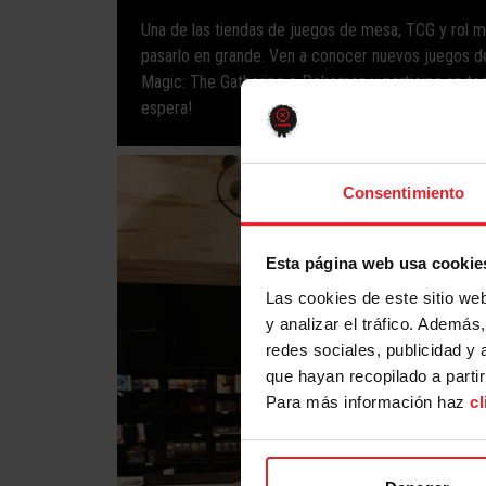
Una de las tiendas de juegos de mesa, TCG y rol m
pasarlo en grande. Ven a conocer nuevos juegos 
Magic: The Gathering o Pokemon y participa en todo
espera!
Consentimiento
Esta página web usa cookie
Las cookies de este sitio we
y analizar el tráfico. Ademá
redes sociales, publicidad y
que hayan recopilado a parti
Para más información haz
cl