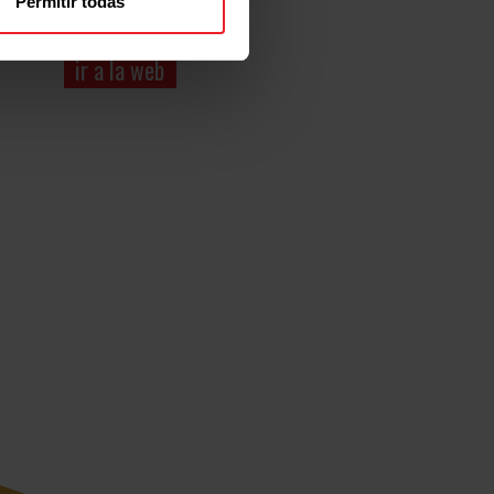
Permitir todas
hola@pandagames.es
ir a la web