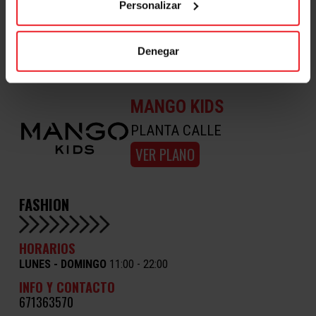
Personalizar
Denegar
MANGO KIDS
PLANTA CALLE
VER PLANO
FASHION
HORARIOS
LUNES - DOMINGO
11:00 - 22:00
INFO Y CONTACTO
671363570