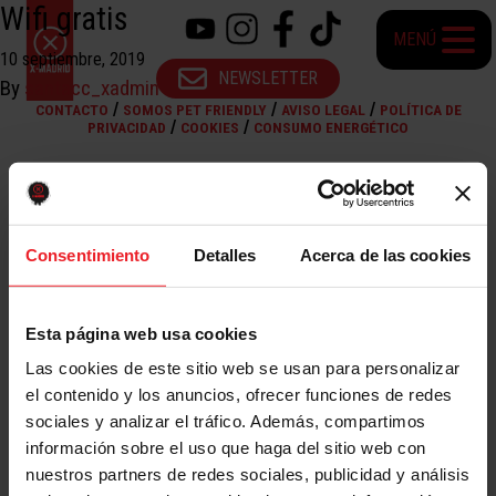
Wifi gratis
MENÚ
10 septiembre, 2019
NEWSLETTER
By
santacc_xadmin
/
/
/
CONTACTO
SOMOS PET FRIENDLY
AVISO LEGAL
POLÍTICA DE
/
/
PRIVACIDAD
COOKIES
CONSUMO ENERGÉTICO
Consentimiento
Detalles
Acerca de las cookies
Esta página web usa cookies
Las cookies de este sitio web se usan para personalizar
el contenido y los anuncios, ofrecer funciones de redes
sociales y analizar el tráfico. Además, compartimos
información sobre el uso que haga del sitio web con
nuestros partners de redes sociales, publicidad y análisis