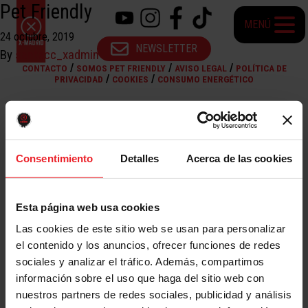
Pet Friendly
MENÚ
24 octubre, 2019
NEWSLETTER
By
santacc_xadmin
/
/
/
CONTACTO
SOMOS PET FRIENDLY
AVISO LEGAL
POLÍTICA DE
/
/
PRIVACIDAD
COOKIES
CONSUMO ENERGÉTICO
Consentimiento
Detalles
Acerca de las cookies
Esta página web usa cookies
Las cookies de este sitio web se usan para personalizar
el contenido y los anuncios, ofrecer funciones de redes
sociales y analizar el tráfico. Además, compartimos
información sobre el uso que haga del sitio web con
nuestros partners de redes sociales, publicidad y análisis