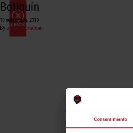
Botiquín
10 septiembre, 2019
By
santacc_xadmin
Consentimiento