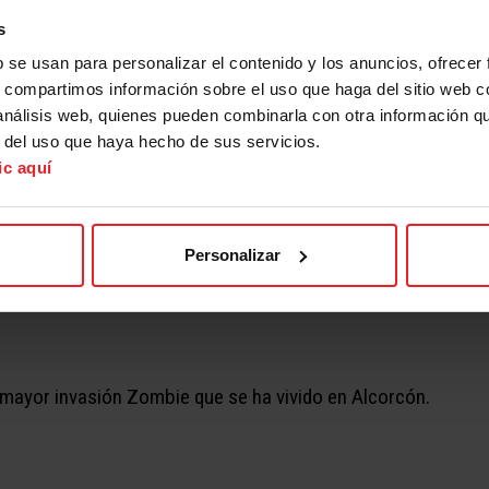
s
b se usan para personalizar el contenido y los anuncios, ofrecer
s, compartimos información sobre el uso que haga del sitio web 
 análisis web, quienes pueden combinarla con otra información q
r del uso que haya hecho de sus servicios.
¡No podemos permitir que la humanidad caiga!
ic aquí
 seguro es X-Madrid, en donde un grupo de supervivientes se
pervivencia
Personalizar
y a las criaturas que ahora dominan la calle?
a mayor invasión Zombie que se ha vivido en Alcorcón.