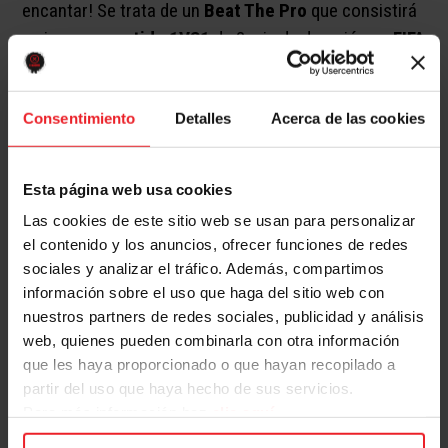
encantar! Se trata de un
Beat The Pro
que consistirá
en jugar un
partido 1VS1
de 3 min de duración en
FIFA
23
contra uno de nuestros jugadores
profesionales Hidalgo y Bonano
. Si alguno de los
Consentimiento
Detalles
Acerca de las cookies
participantes logra meter un gol a alguno de los
jugadores, se dará el partido como ganado para el
aspirante. En el caso de los jugadores profesionales,
Esta página web usa cookies
será quien consiga meter tres goles a su favor, el que
Las cookies de este sitio web se usan para personalizar
resultará ganador del juego.
el contenido y los anuncios, ofrecer funciones de redes
📍​ Plaza central interior, planta baja.
sociales y analizar el tráfico. Además, compartimos
🕖 18:00h – 20:00h
información sobre el uso que haga del sitio web con
Presentaciones:
18:00 a 18:10
nuestros partners de redes sociales, publicidad y análisis
Beat the Pro:
18:10 a 19:10
web, quienes pueden combinarla con otra información
FM:
19:10 a 19:50
que les haya proporcionado o que hayan recopilado a
Sorteo y entrega de premios:
19:50 a 20:00
partir del uso que haya hecho de sus servicios.
Para más información haz
clic aquí
Pasarás dos horas muy divertidas en las que podrás