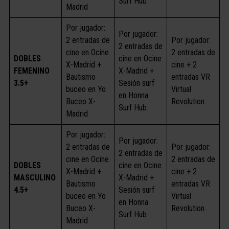
Surf Hub
Madrid
Por jugador:
Por jugador:
2 entradas de
Por jugador:
2 entradas de
cine en Ocine
2 entradas de
DOBLES
cine en Ocine
X-Madrid +
cine + 2
FEMENINO
X-Madrid +
Bautismo
entradas VR
3.5+
Sesión surf
buceo en Yo
Virtual
en Honna
Buceo X-
Revolution
Surf Hub
Madrid
Por jugador:
Por jugador:
2 entradas de
Por jugador:
2 entradas de
cine en Ocine
2 entradas de
DOBLES
cine en Ocine
X-Madrid +
cine + 2
MASCULINO
X-Madrid +
Bautismo
entradas VR
4.5+
Sesión surf
buceo en Yo
Virtual
en Honna
Buceo X-
Revolution
Surf Hub
Madrid