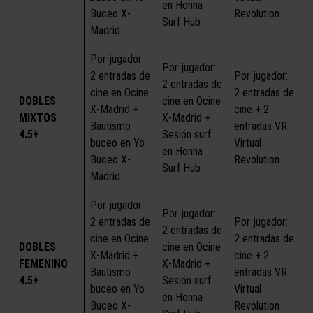
en Honna
Buceo X-
Revolution
Surf Hub
Madrid
Por jugador:
Por jugador:
2 entradas de
Por jugador:
2 entradas de
cine en Ocine
2 entradas de
DOBLES
cine en Ocine
X-Madrid +
cine + 2
MIXTOS
X-Madrid +
Bautismo
entradas VR
4.5+
Sesión surf
buceo en Yo
Virtual
en Honna
Buceo X-
Revolution
Surf Hub
Madrid
Por jugador:
Por jugador:
2 entradas de
Por jugador:
2 entradas de
cine en Ocine
2 entradas de
DOBLES
cine en Ocine
X-Madrid +
cine + 2
FEMENINO
X-Madrid +
Bautismo
entradas VR
4.5+
Sesión surf
buceo en Yo
Virtual
en Honna
Buceo X-
Revolution