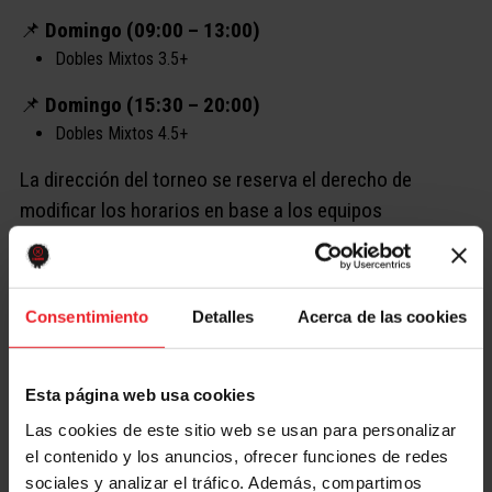
📌
Domingo (09:00 – 13:00)
Dobles Mixtos 3.5+
📌
Domingo (15:30 – 20:00)
Dobles Mixtos 4.5+
La dirección del torneo se reserva el derecho de
modificar los horarios en base a los equipos
inscritos, los jugadores podrán aceptar el cambio o
retirarse con el reembolso de la inscripción ante de
realizar el sorteo de equipos.
Consentimiento
Detalles
Acerca de las cookies
Si quieres despertar el gusanillo o simplemente
conocer el Pickleball podrás ver diferentes
partidos
Esta página web usa cookies
de competición, partidos de exhibición
,
Las cookies de este sitio web se usan para personalizar
demostraciones en directo
y
alguna que otra
el contenido y los anuncios, ofrecer funciones de redes
sociales y analizar el tráfico. Además, compartimos
sorpresa más
😉