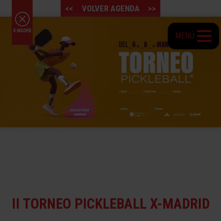
<<
VOLVER AGENDA
>>
MENÚ
II TORNEO PICKLEBALL X-MADRID