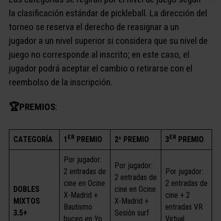
la clasificación estándar de pickleball. La dirección del
torneo se reserva el derecho de reasignar a un
jugador a un nivel superior si considera que su nivel de
juego no corresponde al inscrito; en este caso, el
jugador podrá aceptar el cambio o retirarse con el
reembolso de la inscripción.
🏆PREMIOS
:
ER
ER
CATEGORÍA
1
PREMIO
2º PREMIO
3
PREMIO
Por jugador:
Por jugador:
2 entradas de
Por jugador:
2 entradas de
cine en Ocine
2 entradas de
DOBLES
cine en Ocine
X-Madrid +
cine + 2
MIXTOS
X-Madrid +
Bautismo
entradas VR
3.5+
Sesión surf
buceo en Yo
Virtual