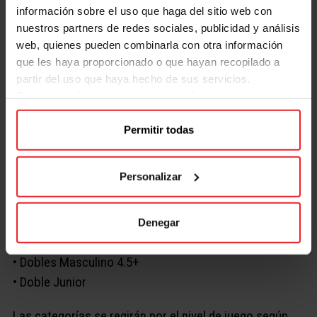
información sobre el uso que haga del sitio web con
Si quieres participar
¡Apúntate al torneo!
👇
nuestros partners de redes sociales, publicidad y análisis
web, quienes pueden combinarla con otra información
🎫
INSCRIPCIONES:
INSCRIBETE AQUÍ
que les haya proporcionado o que hayan recopilado a
partir del uso que haya hecho de sus servicios.
🎫
Fecha limite de inscripción:
1 de marzo de 2026 o
Para más información haz
clic aquí
hasta completar las plazas disponibles por categoría.
Permitir todas
🏓
CATEGORÍAS:
• Dobles Mixtos 3.5+
Personalizar
• Dobles Mixtos 4.5+
• Dobles Femenino 3.5+
• Dobles Femenino 4.5+
Denegar
• Dobles Masculino 3.5+
• Dobles Masculino 4.5+
• Doble Junior
Las categorías se regirán por el nivel de juego según