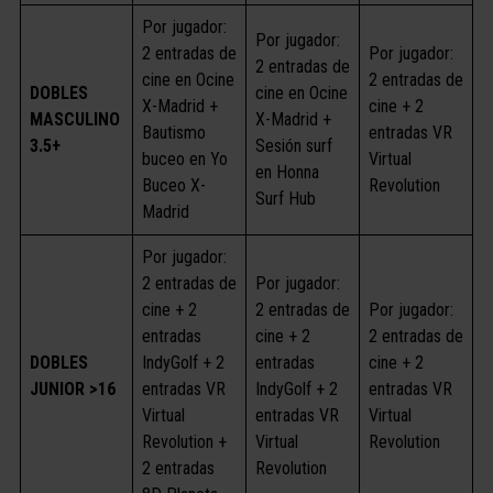
Por jugador:
Por jugador:
2 entradas de
Por jugador:
2 entradas de
cine en Ocine
2 entradas de
DOBLES
cine en Ocine
X-Madrid +
cine + 2
MASCULINO
X-Madrid +
Bautismo
entradas VR
3.5+
Sesión surf
buceo en Yo
Virtual
en Honna
Buceo X-
Revolution
Surf Hub
Madrid
Por jugador:
2 entradas de
Por jugador:
cine + 2
2 entradas de
Por jugador:
entradas
cine + 2
2 entradas de
DOBLES
IndyGolf + 2
entradas
cine + 2
JUNIOR >16
entradas VR
IndyGolf + 2
entradas VR
Virtual
entradas VR
Virtual
Revolution +
Virtual
Revolution
2 entradas
Revolution