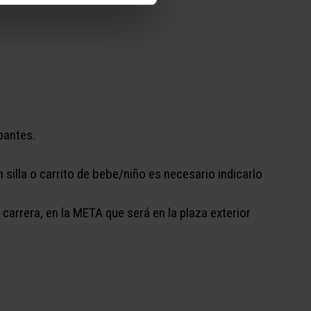
pantes.
 silla o carrito de bebe/niño es necesario indicarlo
a carrera, en la META que será en la plaza exterior