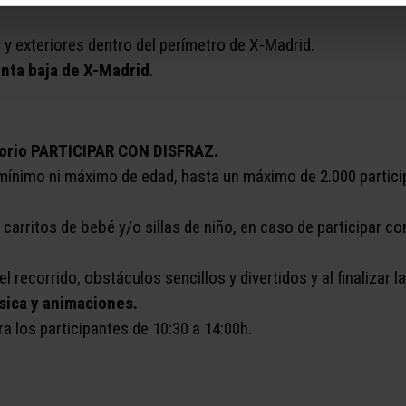
s y exteriores dentro del perímetro de X-Madrid.
lanta baja de X-Madrid
.
orio PARTICIPAR CON DISFRAZ.
 mínimo ni máximo de edad, hasta un máximo de 2.000 partici
carritos de bebé y/o sillas de niño, en caso de participar con
l recorrido, obstáculos sencillos y divertidos y al finalizar l
ica y animaciones.
 los participantes de 10:30 a 14:00h.