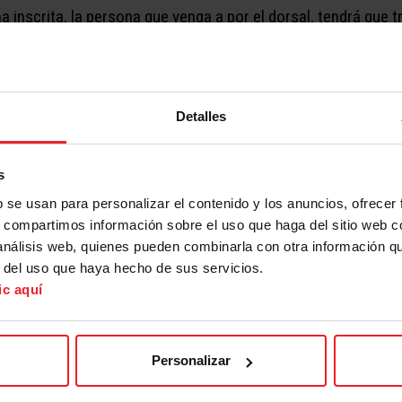
a inscrita, la persona que venga a por el dorsal, tendrá que t
igos para pasarlo en grande. La carrera consistirá en recorre
o habrá premios para los primeros que lleguen, pero si que h
Detalles
átano, Dinosaurio, Harry Potter, Super Woman… ¡todos tienen c
s
b se usan para personalizar el contenido y los anuncios, ofrecer
rrera una
bolsa/mochila exclusiva
de la carrera y descuento
s, compartimos información sobre el uso que haga del sitio web 
 análisis web, quienes pueden combinarla con otra información q
r del uso que haya hecho de sus servicios.
ic aquí
Personalizar
n el disfraz y su dorsal ya puesto)