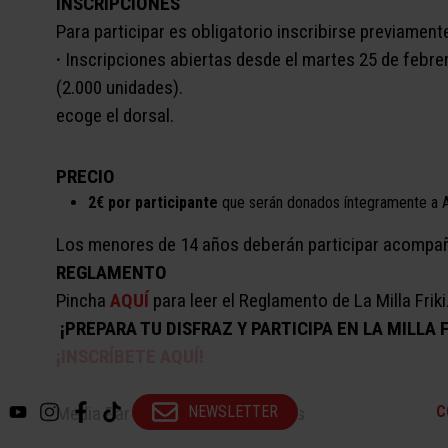
INSCRIPCIONES
Para participar es obligatorio inscribirse previament
·
Inscripciones abiertas desde el martes 25 de febrer
(2.000 unidades).
ecoge el dorsal.
PRECIO
2€ por participante
que serán donados íntegramente a A
Los menores de 14 años deberán participar acompañ
REGLAMENTO
Pincha
AQUÍ
para leer el Reglamento de La Milla Friki
¡PREPARA TU DISFRAZ Y PARTICIPA EN LA MILLA F
¡INSCRÍBETE AQUÍ
!
Media Partner: Sapos y Princesas
NEWSLETTER
C