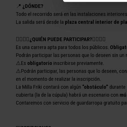
📍
¿DÓNDE?
Todo el recorrido será en las instalaciones interiore
La salida será desde la
plaza central interior de p
🦸‍♀️
🧚‍♀️
¿QUIÉN PUEDE PARTICIPAR?
🧞‍♂️🧝‍♀️
Es una carrera apta para todos los públicos.
Obligat
Podrán participar las personas que lo deseen sin un
⚠️Es
obligatorio
inscribirse previamente.
⚠️Podrán participar, las personas que lo deseen, con 
en el momento de realizar la inscripción.
La Milla Friki contará con algún
“obstáculo”
durante e
cubierta (la de la cúpula) habrá un escenario con
mús
Contaremos con servicio de guardarropa gratuito para