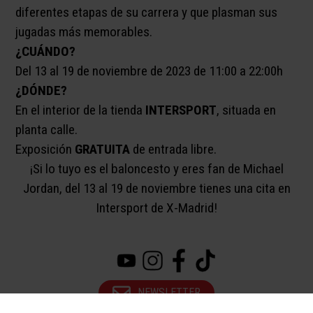
diferentes etapas de su carrera y que plasman sus
jugadas más memorables.
¿CUÁNDO?
Del 13 al 19 de noviembre de 2023 de 11:00 a 22:00h
¿DÓNDE?
En el interior de la tienda
INTERSPORT
, situada en
planta calle.
Exposición
GRATUITA
de entrada libre.
¡Si lo tuyo es el baloncesto y eres fan de Michael
Jordan, del 13 al 19 de noviembre tienes una cita en
Intersport de X-Madrid!
NEWSLETTER
/
/
/
CONTACTO
SOMOS PET FRIENDLY
AVISO LEGAL
POLÍTICA DE