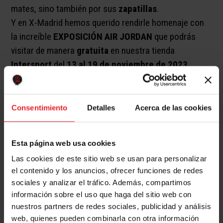
mates, sino también por sus
zapatillas
.
Y en X-Madrid hemos querido rendirle homenaje con
la increíble
EXPOSICIÓN AIR JORDAN
que podrás
visitar de manera
gratuita
en nuestra tienda
Intersport
del
13 al 19 de noviembre de 2023.
Más de 150 modelos de zapatillas
de la estrella del
baloncesto en una exposición única. En ella se
incluyen al menos un par de cada uno de los
Consentimiento
Detalles
Acerca de las cookies
diferentes modelos de la mítica saga de zapatillas
Jordan, desde las famosas Jordan I hasta las
Esta página web usa cookies
revolucionarias y recientes Jordan XXXV, pasando
Las cookies de este sitio web se usan para personalizar
por modelos legendarios como las “Olympic”, “Flue
el contenido y los anuncios, ofrecer funciones de redes
Game” o“Last shot”.
sociales y analizar el tráfico. Además, compartimos
Serás testigo de la evolución de los modelos de la
información sobre el uso que haga del sitio web con
saga más importante de la historia de las zapatillas
nuestros partners de redes sociales, publicidad y análisis
de baloncesto, sus avances tecnológicos, su gama de
web, quienes pueden combinarla con otra información