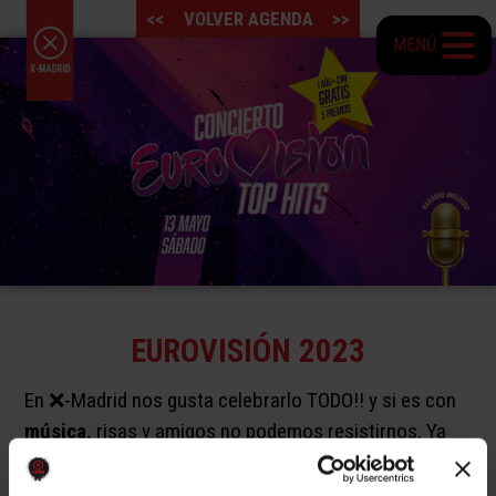
<<
VOLVER AGENDA
>>
MENÚ
EUROVISIÓN 2023
En ❌-Madrid nos gusta celebrarlo TODO!! y si es con
música,
risas y amigos no podemos resistirnos. Ya
sabes que la final del
Festival de Eurovisión
será el
próximo sábado 13 de mayo, pero ¿sabes que puedes