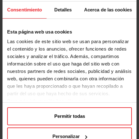
venir a
OCINE
a disfrutarlo en una de nuestras
Consentimiento
Detalles
Acerca de las cookies
espectaculares salas de cine😍? El buen rollo y
ambientazo está asegurado. Pincha
aquí
y saca
TU
Esta página web usa cookies
ENTRADA PARA EUROVISIÓN.
Las cookies de este sitio web se usan para personalizar
Y para todos los super fans de Eurovisión, amantes
el contenido y los anuncios, ofrecer funciones de redes
de las mejores canciones🎶 de la historia del festival,
sociales y analizar el tráfico. Además, compartimos
frikis de los karaokes🤩 y de los escenarios , hemos
información sobre el uso que haga del sitio web con
preparado un día lleno de actividades para que
nuestros partners de redes sociales, publicidad y análisis
disfrutes y no quieras irte de ❌ en toooodo el día.
web, quienes pueden combinarla con otra información
Prepárate, ve ensayando 🎤 y vente a X-Madrid a
que les haya proporcionado o que hayan recopilado a
partir del uso que haya hecho de sus servicios.
pasártelo en grande micro en mano!!
Para más información haz
clic aquí
Fechas: Sábado 13 de mayo 2023
📍
Plaza central interior, planta baja.
Permitir todas
Entrada gratuita
👏
Toma nota de todo lo que hemos preparado!
Personalizar
12-14h: Karaoke y Trivial Eurovisivo