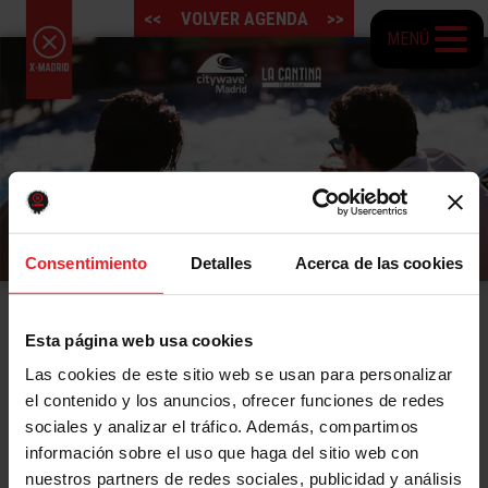
<<
VOLVER AGENDA
>>
MENÚ
Consentimiento
Detalles
Acerca de las cookies
ELECTRO BRUNCH 2021
Esta página web usa cookies
Electro Brunch & Surf 2021,
lo último en ocio diurno
Las cookies de este sitio web se usan para personalizar
y que lo está petando en Madrid.
el contenido y los anuncios, ofrecer funciones de redes
sociales y analizar el tráfico. Además, compartimos
Ahora, ya no está de moda el terraceo, ahora lo más
información sobre el uso que haga del sitio web con
IN es
ir de Cantineo
, que es lo mismo que el terraceo
nuestros partners de redes sociales, publicidad y análisis