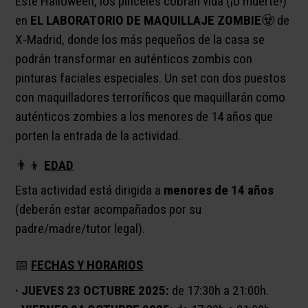
Este Halloween, los pinceles cobran vida (¡o muerte!)
en
EL LABORATORIO DE MAQUILLAJE ZOMBIE
🧟 de
X-Madrid, donde los más pequeños de la casa se
podrán transformar en auténticos zombis con
pinturas faciales especiales. Un set con dos puestos
con maquilladores terroríficos que maquillarán como
auténticos zombies a los menores de 14 años que
porten la entrada de la actividad.
👨‍👦
EDAD
Esta actividad está dirigida a
menores de 14 años
(deberán estar acompañados por su
padre/madre/tutor legal).
📅​
FECHAS Y HORARIOS
· JUEVES 23 OCTUBRE 2025:
de 17:30h a 21:00h.