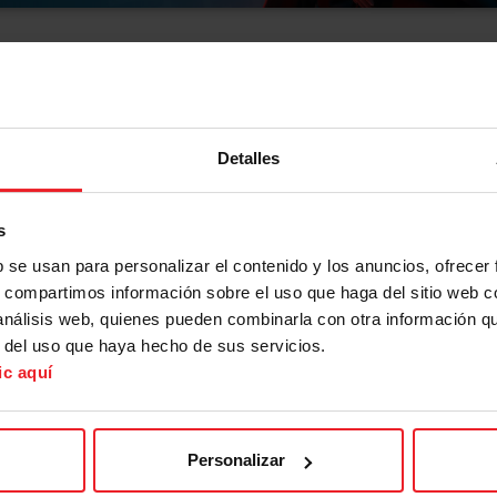
E 2024
uerte!. En la edición del
Orgullo Friki
de este año, hemos inc
Detalles
 los competidores se dejarán la piel para demostrar sus hab
s
b se usan para personalizar el contenido y los anuncios, ofrecer
s, compartimos información sobre el uso que haga del sitio web 
 análisis web, quienes pueden combinarla con otra información q
r del uso que haya hecho de sus servicios.
ic aquí
ealizarán a través de
este formulario
hasta el miércoles 15
hay que cumplir los requisitos que se incluyen en las Bases 
Personalizar
n, y cumplan con las condiciones de pre-inscripción, se sele