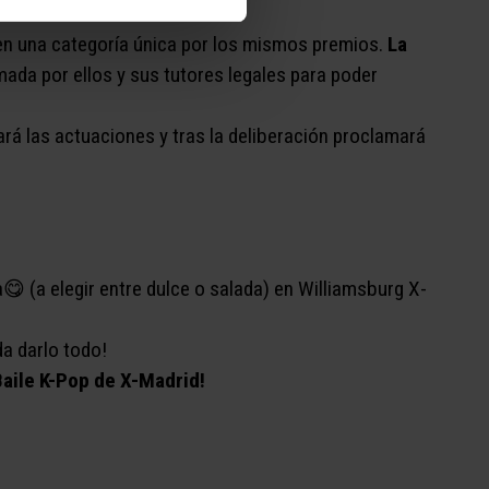
ncurso.
 en una categoría única por los mismos premios.
La
ada por ellos y sus tutores legales para poder
rá las actuaciones y tras la deliberación proclamará
a😋​ (a elegir entre dulce o salada) en Williamsburg X-
a darlo todo!
Baile K-Pop de X-Madrid!