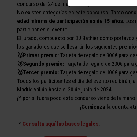
concurso del 24 de mayo 2024 y se les comunicará q
No existen categorías en este concurso. Tanto concu
edad mínima de participación es de 15 años
. Los 
participar en el evento.
El jurado, compuesto por DJ Bathier como portavoz y
los ganadores que se llevarán los siguientes
premio
🥇Primer premio
: Tarjeta de regalo de 300€ para g
🥈Segundo premio:
Tarjeta de regalo de 200€ para 
🥉​Tercer premio:
Tarjeta de regalo de 100€ para ga
Todos los participantes el día del evento recibirán, a
Madrid válido hasta el 30 de junio de 2024.
¡Y por si fuera poco este concurso viene de la mano
¡Comienza la cuenta atr
*
Consulta aquí las bases legales
.