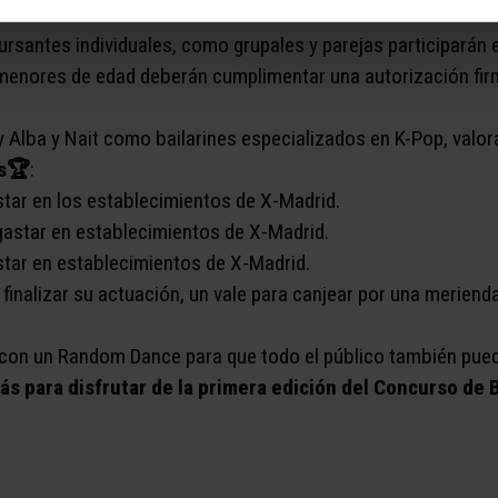
ue han sido los seleccionados al menos 5 días antes del co
rsantes individuales, como grupales y parejas participarán
menores de edad deberán cumplimentar una autorización firm
 Alba y Nait como bailarines especializados en K-Pop, valora
s🏆​
:
astar en los establecimientos de X-Madrid.
gastar en establecimientos de X-Madrid.
star en establecimientos de X-Madrid.
l finalizar su actuación, un vale para canjear por una meriend
 con un Random Dance para que todo el público también pued
ás para disfrutar de la primera edición del Concurso de 