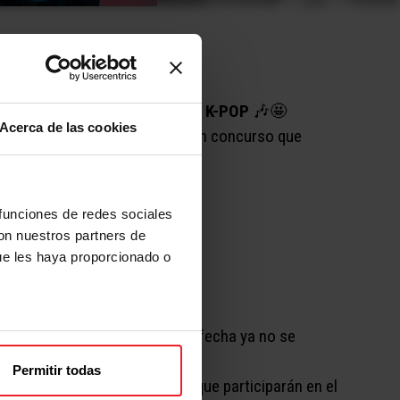
luido un
CONCURSO DE BAILE K-POP
🎶​🤩​
Acerca de las cookies
ilidades sobre el escenario en un concurso que
 funciones de redes sociales
con nuestros partners de
ue les haya proporcionado o
 de mayo de 2024
pasada esta fecha ya no se
Legales*.
Permitir todas
ccionará a los
15 FINALISTAS
que participarán en el