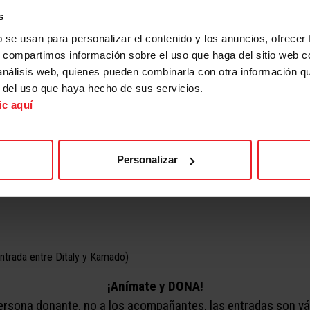
s
E SANGRE
b se usan para personalizar el contenido y los anuncios, ofrecer
s, compartimos información sobre el uso que haga del sitio web 
 análisis web, quienes pueden combinarla con otra información q
, organizamos en colaboración con
Cruz Roja Española
un
r del uso que haya hecho de sus servicios.
 marcha esta campaña ante la necesidad actual de los banc
ic aquí
to a una de las entradas de la Plaza Exterior
(Cúpula)
el 
n a donar sangre,
regalaremos una entrada de cine
para nue
Personalizar
(entrada entre Ditaly y Kamado)
¡Anímate y DONA!
 persona donante, no a los acompañantes, las entradas son vá