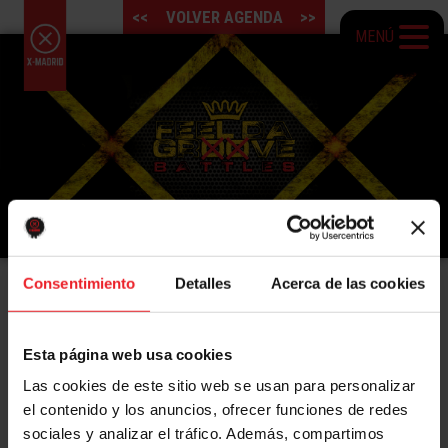
<<
VOLVER AGENDA
>>
MENÚ
Consentimiento
Detalles
Acerca de las cookies
BATALLAS FEEL DA GROOVE 2024
Vuelven a ❌​ las
BATTLES FDG 2024
Esta página web usa cookies
Tras el éxito del año pasado, vuelven a X-Madrid
Las cookies de este sitio web se usan para personalizar
las
BATALLAS FEEL DA GROOVE 2024.
El
evento
el contenido y los anuncios, ofrecer funciones de redes
donde se reunirán freestylers urbanos de toda España
sociales y analizar el tráfico. Además, compartimos