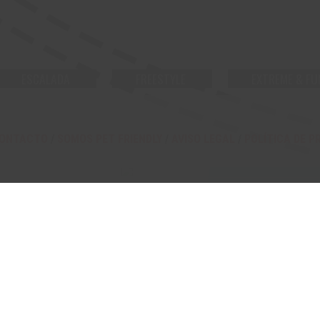
ESCALADA
FREESTYLE
EXTREME & FU
ONTACTO
/
SOMOS PET FRIENDLY
/
AVISO LEGAL
/
POLÍTICA DE P