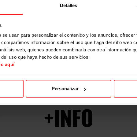
OOD AND DRIN
Detalles
s
OCIO Y DEPORTE
b se usan para personalizar el contenido y los anuncios, ofrecer
s, compartimos información sobre el uso que haga del sitio web 
 análisis web, quienes pueden combinarla con otra información q
CINE
r del uso que haya hecho de sus servicios.
ic aquí
AGENDA
Personalizar
+INFO