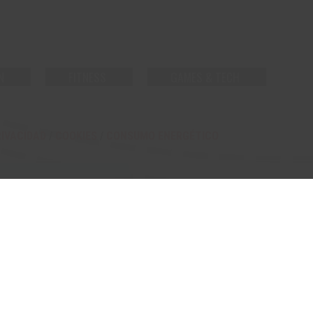
N
FITNESS
GAMES & TECH
RIVACIDAD
/
COOKIES
/
CONSUMO ENERGÉTICO